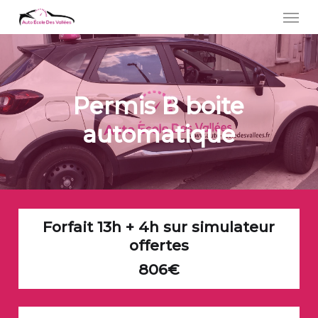
Skip
Men
to
main
content
Permis B boite
automatique
Forfait 13h + 4h sur simulateur
offertes
806€