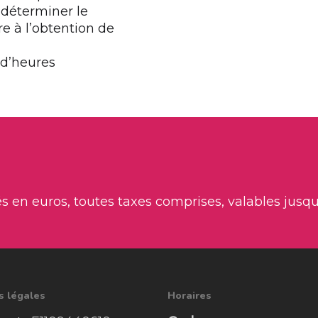
 déterminer le
e à l’obtention de
 d’heures
s en euros, toutes taxes comprises, valables jusq
s légales
Horaires