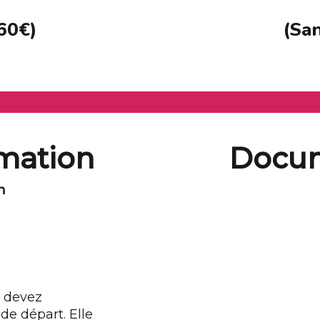
160€)
(San
rmation
Docum
n
s devez
de départ. Elle