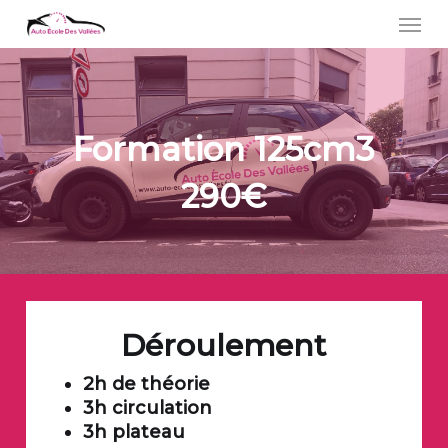
Skip
Men
to
main
content
Formation 125cm3
290€
Déroulement
2h de théorie
3h circulation
3h plateau